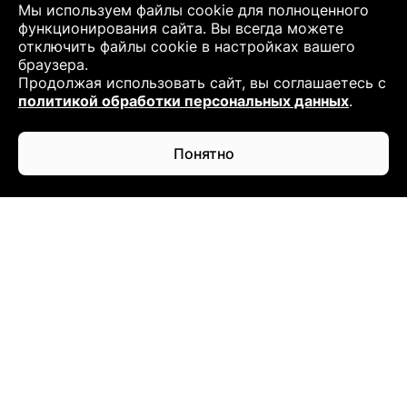
Мы используем файлы cookie для полноценного
функционирования сайта. Вы всегда можете
Есть вопросы? Мы свяжемся
отключить файлы cookie в настройках вашего
с вами!
браузера.
Продолжая использовать сайт, вы соглашаетесь с
политикой обработки персональных данных
.
Наши менеджеры перезвонят вам в
ближайшее время и ответят на все
интересующие вопросы.
Понятно
Узнать подробности
КОМПАНИЯ