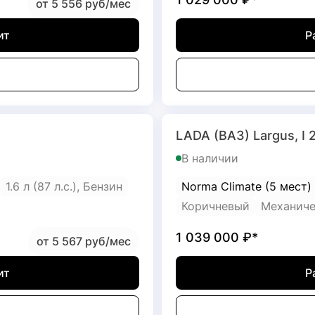
от 5 556 руб/мес
ит
Р
LADA (ВАЗ) Largus, I 
В наличии
1.6 л (87 л.с.), Бензин
Norma Climate (5 мест)
Коричневый
Механиче
1 039 000
₽*
от 5 567 руб/мес
ит
Р