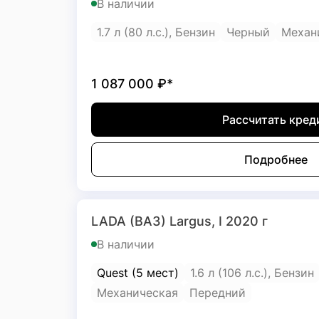
В наличии
1.7 л (80 л.с.), Бензин
Черный
Механ
1 087 000
₽*
Рассчитать кред
Подробнее
LADA (ВАЗ) Largus, I 2020 г
В наличии
Quest (5 мест)
1.6 л (106 л.с.), Бензин
Механическая
Передний