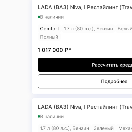
LADA (ВАЗ) Niva, I Рестайлинг (Trav
В наличии
Comfort
1.7 л (80 л.с.), Бензин
Белы
Полный
1 017 000
₽*
Рассчитать кред
Подробнее
LADA (ВАЗ) Niva, I Рестайлинг (Trav
В наличии
1.7 л (80 л.с.), Бензин
Зеленый
Меха