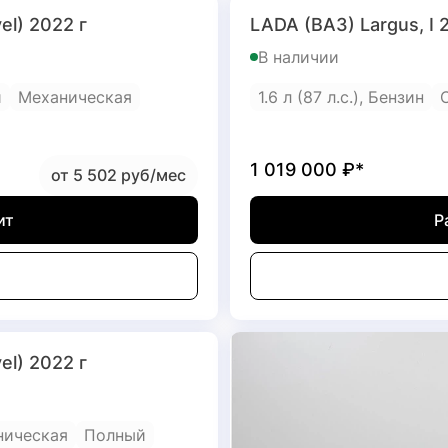
el) 2022 г
LADA (ВАЗ) Largus, I 
В наличии
й
Механическая
1.6 л (87 л.с.), Бензин
1 019 000
₽*
от 5 502 руб/мес
ит
Р
el) 2022 г
ническая
Полный