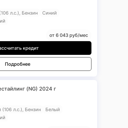
 (106 л.с.), Бензин
Синий
ий
от 6 043 руб/мес
ассчитать кредит
Подробнее
естайлинг (NG) 2024 г
л (106 л.с.), Бензин
Белый
ий