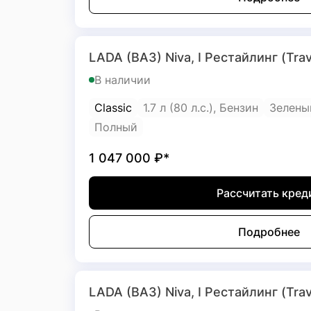
LADA (ВАЗ) Niva, I Рестайлинг (Trav
В наличии
Classic
1.7 л (80 л.с.), Бензин
Зелены
Полный
1 047 000
₽*
Рассчитать кред
Подробнее
LADA (ВАЗ) Niva, I Рестайлинг (Trav