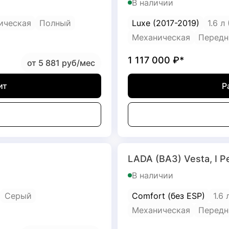
В наличии
ическая
Полный
Luxe (2017-2019)
1.6 л
Механическая
Передн
1 117 000
₽*
от 5 881 руб/мес
ит
Р
LADA (ВАЗ) Vesta, I Р
В наличии
Серый
Сomfort (без ESP)
1.6 
Механическая
Передн