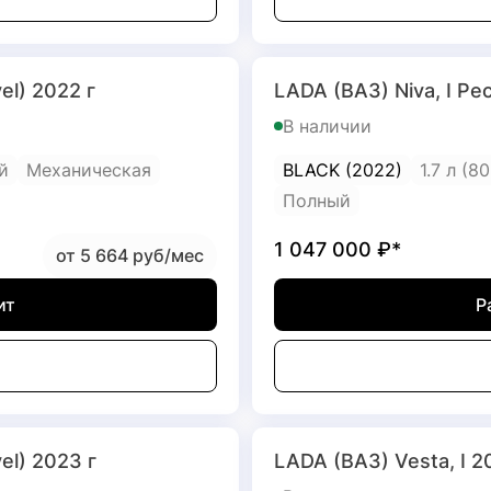
el) 2022 г
LADA (ВАЗ) Niva, I Ре
В наличии
й
Механическая
BLACK (2022)
1.7 л (80
Полный
1 047 000
₽*
от 5 664 руб/мес
ит
Р
el) 2023 г
LADA (ВАЗ) Vesta, I 2