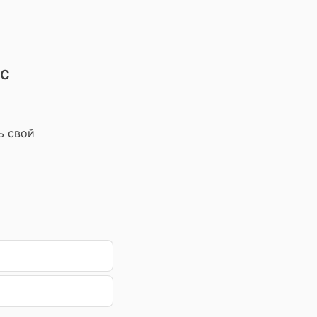
 с
ь свой