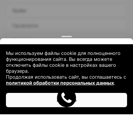
Пробег
Год выпуска
Ваше имя
Мы используем файлы cookie для полноценного
Телефон
функционирования сайта. Вы всегда можете
отключить файлы cookie в настройках вашего
Я даю согласие на
обработку персональных
браузера.
данных
Продолжая использовать сайт, вы соглашаетесь с
политикой обработки персональных данных
.
Отправить
Понятно