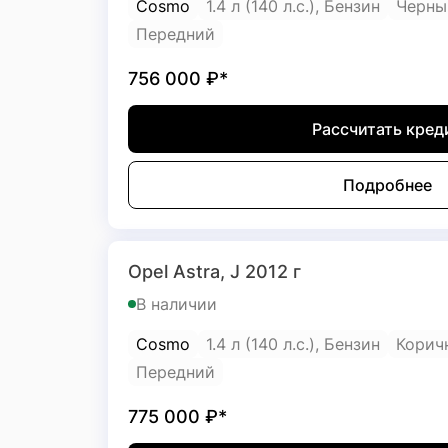
Cosmo
1.4 л (140 л.с.), Бензин
Черны
Передний
756 000
₽*
Рассчитать кред
Подробнее
Opel Astra, J 2012 г
В наличии
Cosmo
1.4 л (140 л.с.), Бензин
Корич
Передний
775 000
₽*