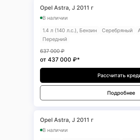
Opel Astra, J 2011 г
В наличии
1.4 л (140 л.с.), Бензин
Серебряный
Передний
637 000
₽
от
437 000
₽*
Рассчитать кред
Подробнее
Opel Astra, J 2011 г
В наличии