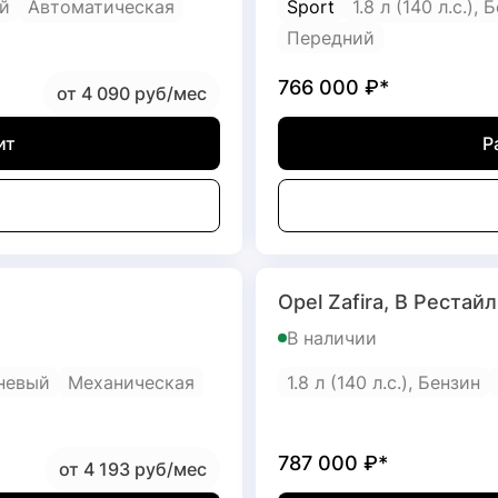
й
Автоматическая
Sport
1.8 л (140 л.с.), 
Передний
766 000
₽*
от 4 090 руб/мес
ит
Р
Opel Zafira, B Рестай
В наличии
невый
Механическая
1.8 л (140 л.с.), Бензин
787 000
₽*
от 4 193 руб/мес