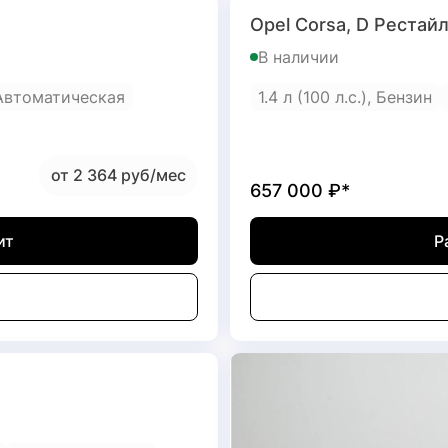
Opel Corsa, D Рестайли
В наличии
Автоматическая
1.4 л (100 л.с.), Бензин
от 2 364 руб/мес
657 000
₽*
ит
Р