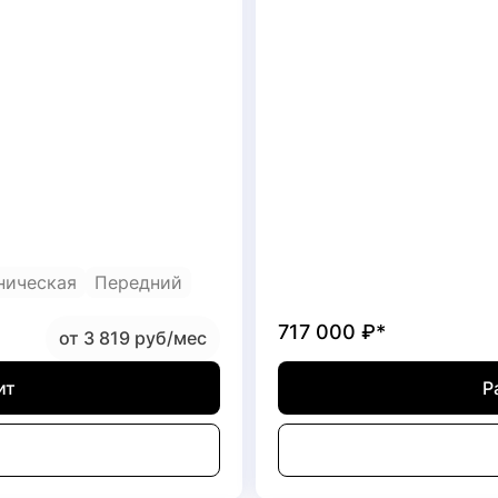
ническая
Передний
717 000
₽*
от 3 819 руб/мес
ит
Р