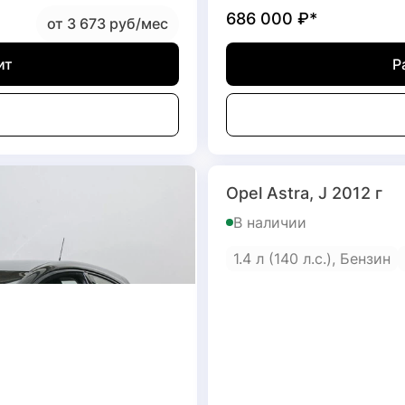
686 000
₽*
от 3 673 руб/мес
ит
Р
Opel Astra, J 2012 г
В наличии
1.4 л (140 л.с.), Бензин