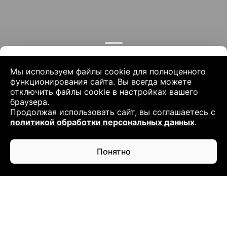
Мы используем файлы cookie для полноценного
функционирования сайта. Вы всегда можете
отключить файлы cookie в настройках вашего
браузера.
Продолжая использовать сайт, вы соглашаетесь с
политикой обработки персональных данных
.
Понятно