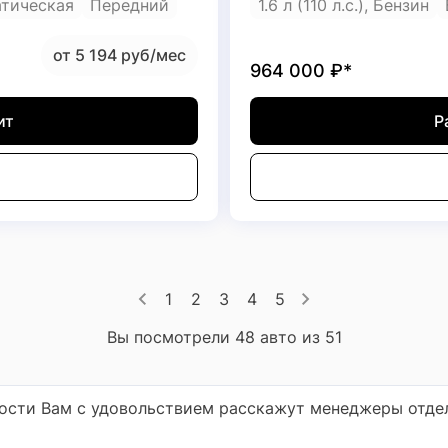
тическая
Передний
1.6 л (110 л.с.), Бензин
от 5 194 руб/мес
964 000
₽*
ит
Р
1
2
3
4
5
Вы посмотрели 48 авто из 51
ности Вам с удовольствием расскажут менеджеры отде