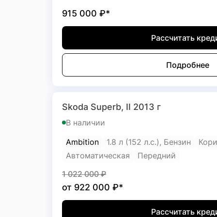
915 000
₽*
Рассчитать кред
Подробнее
Skoda Superb, II 2013 г
В наличии
Ambition
1.8 л (152 л.с.), Бензин
Кор
Автоматическая
Передний
1 022 000
₽
от
922 000
₽*
Рассчитать кред