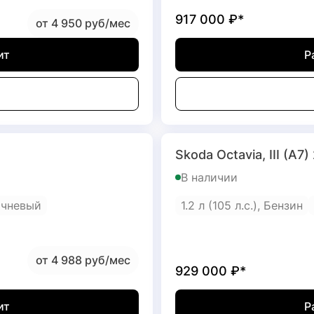
917 000
₽*
от 4 950 руб/мес
ит
Р
Skoda Octavia, III (A7)
В наличии
ичневый
1.2 л (105 л.с.), Бензин
от 4 988 руб/мес
929 000
₽*
ит
Р