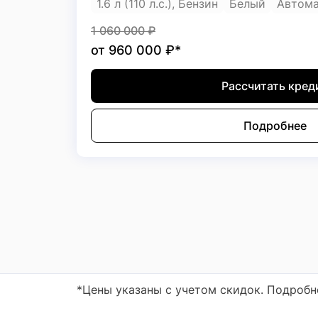
1.6 л (110 л.с.), Бензин
Белый
Автома
1 060 000
₽
от
960 000
₽*
Рассчитать кред
Подробнее
*Цены указаны с учетом скидок. Подроб