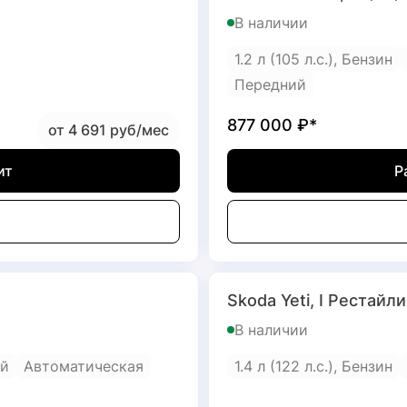
В наличии
1.2 л (105 л.с.), Бензин
Передний
877 000
₽*
от 4 691 руб/мес
ит
Р
Skoda Yeti, I Рестайли
В наличии
й
Автоматическая
1.4 л (122 л.с.), Бензин