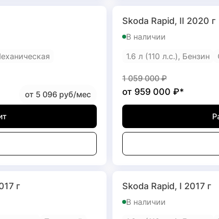
Skoda Rapid, II 2020 г
В наличии
еханическая
1.6 л (110 л.с.), Бензин
1 059 000
₽
от
959 000
₽*
от 5 096 руб/мес
ит
Р
017 г
Skoda Rapid, I 2017 г
В наличии