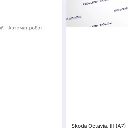
ый
Автомат робот
Skoda Octavia, III (A7)