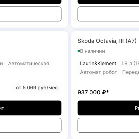
Skoda Octavia, III (A7)
В наличии
й
Автоматическая
Laurin&Klement
1.8 л (
Автомат робот
Перед
от 5 069 руб/мес
937 000
₽*
ит
Р