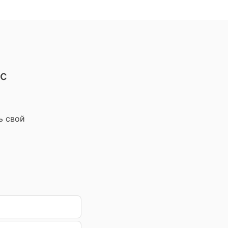
 с
ь свой