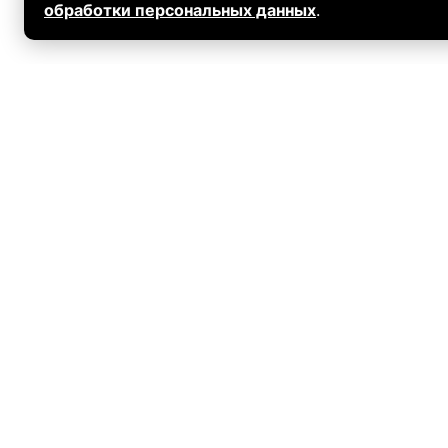
обработки персональных данных
.
КОМПАНИЯ
О компании
Пользовательское соглашение
Адрес
г. Мурманск, Кольский проспект, 124