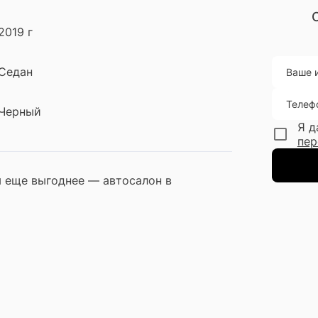
2019 г
Седан
Ваше 
Телеф
Черный
Я д
пер
м еще выгоднее — автосалон в