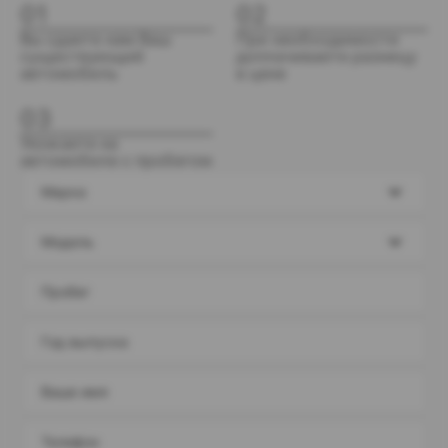
01
02
Вы сдаете нам Ваш
При необходимости
существующий
доплачиваете разницу
автомобиль
в цене
03
Уезжаете на
автомобиле с пробегом
Марка
Модель
Пробег
Год выпуска
Ваше имя
Телефон