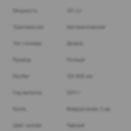
Мощность
141 л.с.
Трансмиссия
Автоматическая
Тип топлива
Дизель
Привод
Полный
Пробег
125 800 км.
Год выпуска
2011 г
Кузов
Внедорожник 5 дв.
Цвет кузова
Черный