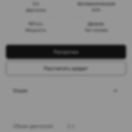
2 л
Автоматическая
Двигатель
КПП
141 л.с.
Дизель
Мощность
Тип топлива
Рассрочка
Рассчитать кредит
Опции
Объем двигателя
2 л