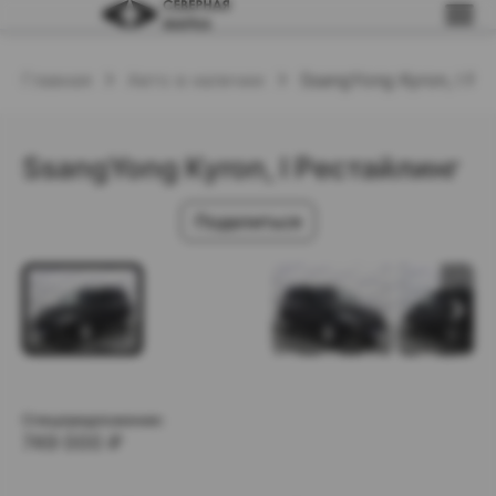
Главная
Авто в наличии
SsangYong Kyron, I Ре
SsangYong Kyron, I Рестайлинг
Поделиться
Спецпредложение:
749 000
₽