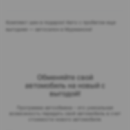
Комплект шин в подарок! Авто с пробегом еще
выгоднее — автосалон в Мурманске!
Обменяйте свой
автомобиль на новый с
выгодой!
Программа автообмена – это уникальная
возможность передать свой автомобиль в счет
стоимости нового автомобиля.