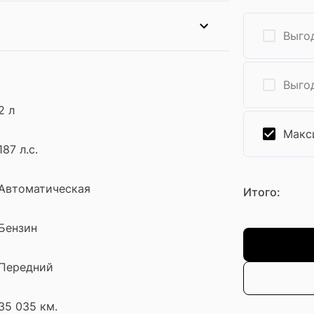
Выгод
Выгод
2 л
Макс
187 л.с.
Автоматическая
Итого:
Бензин
Передний
35 035 км.