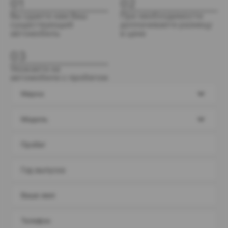
01
02
Вы сдаете нам Ваш
При необходимости
существующий
доплачиваете разницу
автомобиль
в цене
03
Уезжаете на
автомобиле с пробегом
Марка
Модель
Пробег
Год выпуска
Ваше имя
Телефон