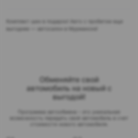
Комплект шин в подарок! Авто с пробегом еще
выгоднее — автосалон в Мурманске!
Обменяйте свой
автомобиль на новый с
выгодой!
Программа автообмена – это уникальная
возможность передать свой автомобиль в счет
стоимости нового автомобиля.