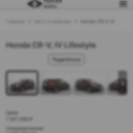
Главная
Авто в наличии
Honda CR-V, IV
Honda CR-V, IV Lifestyle
Поделиться
Цена:
1 357 000
₽
Спецпредложение: