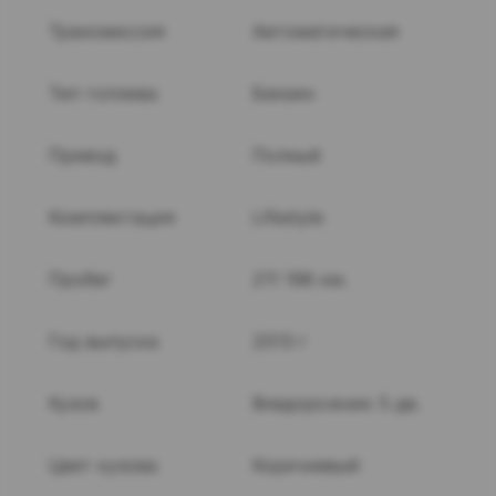
Трансмиссия
Автоматическая
Тип топлива
Бензин
Привод
Полный
Комплектация
Lifestyle
Пробег
211 196 км.
Год выпуска
2013 г
Кузов
Внедорожник 5 дв.
Цвет кузова
Коричневый