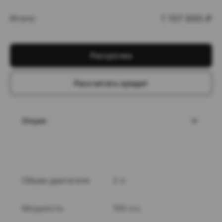
Итого:
1 157 000
₽
Рассрочка
Рассчитать кредит
Опции
Объем двигателя
2 л
Мощность
150 л.с.