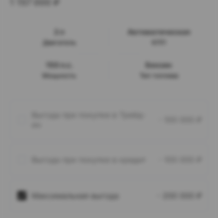
1 157 000
₽
2 л
Автоматическая
Двигатель
КПП
150 л.с.
Бензин
Мощность
Тип топлива
Выгода при покупке в Трейд-
- 100 000
₽
ин
Выгода при покупке в кредит
- 100 000
₽
Максимальная выгода
- 200 000
₽